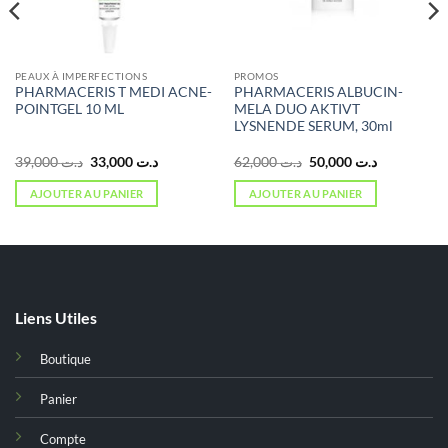
PEAUX À IMPERFECTIONS
PROMOS
PHARMACERIS T MEDI ACNE-
PHARMACERIS ALBUCIN-
POINTGEL 10 ML
MELA DUO AKTIVT
LYSNENDE SERUM, 30ml
Le
Le
Le
Le
39,000
د.ت
33,000
د.ت
62,000
د.ت
50,000
د.ت
prix
prix
prix
prix
initial
actuel
initial
actuel
AJOUTER AU PANIER
AJOUTER AU PANIER
était :
est :
était :
est :
د.ت 50,000.
د.ت 62,000.
د.ت 33,000.
د.ت 39,000.
د.ت 67,000.
Liens Utiles
Boutique
Panier
Compte