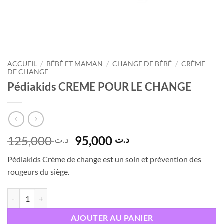
ACCUEIL
/
BÉBÉ ET MAMAN
/
CHANGE DE BÉBÉ
/
CRÈME
DE CHANGE
Pédiakids CREME POUR LE CHANGE
Le
Le
125,000
95,000
د.ت
د.ت
prix
prix
Pédiakids Crème de change est un soin et prévention des
initial
actuel
rougeurs du siège.
était :
est :
د.ت 95,000.
د.ت 125,000.
quantité de Pédiakids CREME POUR LE CHANGE
AJOUTER AU PANIER