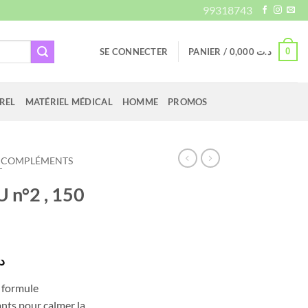
99318743
0
SE CONNECTER
PANIER /
0,000
د.ت
REL
MATÉRIEL MÉDICAL
HOMME
PROMOS
COMPLÉMENTS
T
 n°2 , 150
Le
ت
prix
 formule
actuel
nts pour calmer la