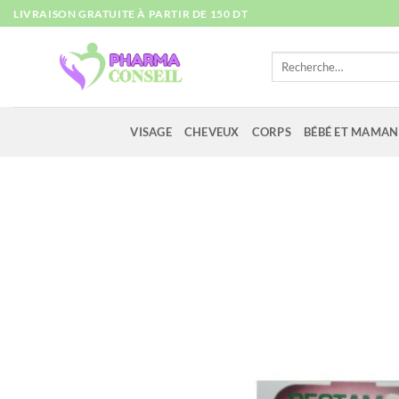
Passer
LIVRAISON GRATUITE À PARTIR DE 150 DT
au
contenu
Recherche
pour :
VISAGE
CHEVEUX
CORPS
BÉBÉ ET MAMAN