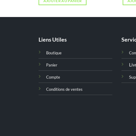
AJOUTER AU PANIER
AJO
était :
est :
د.ت 16,000.
د.ت 21,000.
Liens Utiles
Servic
Boutique
Co
Liv
Panier
Sup
Compte
Conditions de ventes