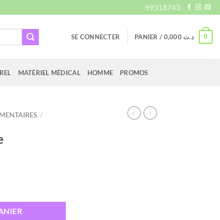
99318743
0
SE CONNECTER
PANIER /
0,000
د.ت
REL
MATÉRIEL MÉDICAL
HOMME
PROMOS
MENTAIRES
/
e
ANIER