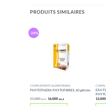
PRODUITS SIMILAIRES
-24%
RES
COMPLÉMENTS ALIMENTAIRES
COMPLÉ
EAU F
n
PHYTOTHERA PHYTOFIBRES, 60 gélules
PHYT
Le
Le
21,000
د.ت
16,000
د.ت
1
prix
prix
initial
actuel