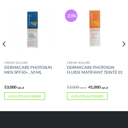
-23%
CRÈME SOLAIRE
CRÈME SOLAIRE
DERMACARE PHOTOSUN
DERMACARE PHOTOSUN
MEN SPF50+ , 50 ML
FLUIDE MATIFIANT TEINTÉ 01
Le
Le
53,000
د.ت
53,000
د.ت
41,000
د.ت
prix
prix
initial
actuel
AJOUTER AU PANIER
AJOUTER AU PANIER
était :
est :
د.ت 41,000.
د.ت 53,000.
د.ت 67,000.