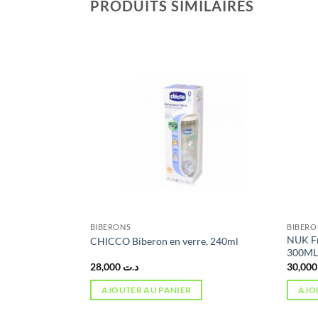
PRODUITS SIMILAIRES
BIBERONS
BIBERO
NUK Fr
SE, 330ml
CHICCO Biberon en verre, 240ml
300M
28,000
د.ت
3
AJOUTER AU PANIER
AJO