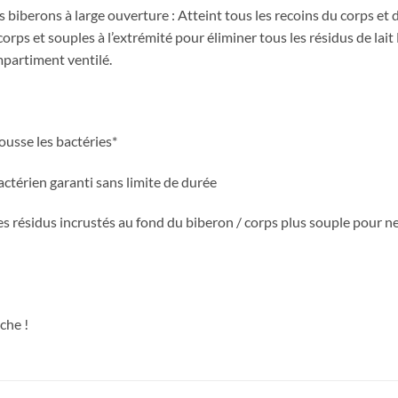
iberons à large ouverture : Atteint tous les recoins du corps et d
corps et souples à l’extrémité pour éliminer tous les résidus de lai
mpartiment ventilé.
ousse les bactéries*
bactérien garanti sans limite de durée
les résidus incrustés au fond du biberon / corps plus souple pour n
che !