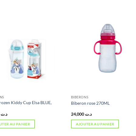
NS
BIBERONS
ozen Kiddy Cup Elsa BLUE,
Biberon rose 270ML
L
0,000
د.ت
24,000
د.ت
UTER AU PANIER
AJOUTER AU PANIER