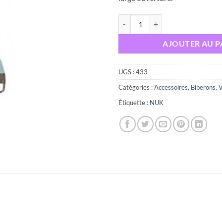
quantité de NUK GOUPILLON 2 
AJOUTER AU P
UGS :
433
Catégories :
Accessoires
,
Biberons
,
V
Étiquette :
NUK