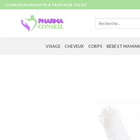
Passer
LIVRAISON GRATUITE À PARTIR DE 150 DT
au
contenu
Recherche
pour :
VISAGE
CHEVEUX
CORPS
BÉBÉ ET MAMAN