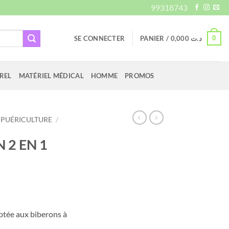
99318743
0
SE CONNECTER
PANIER /
0,000
د.ت
REL
MATÉRIEL MÉDICAL
HOMME
PROMOS
PUÉRICULTURE
/
 2 EN 1
ptée aux biberons à