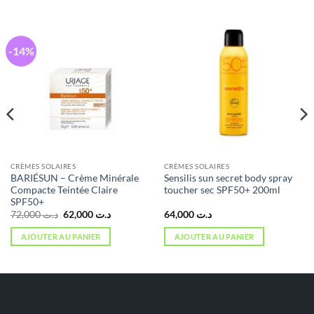
-14%
CRÈMES SOLAIRES
CRÈMES SOLAIRES
BARIÉSUN – Crème Minérale
Sensilis sun secret body spray
Compacte Teintée Claire
toucher sec SPF50+ 200ml
SPF50+
Le
Le
72,000
د.ت
62,000
د.ت
64,000
د.ت
prix
prix
initial
actuel
AJOUTER AU PANIER
AJOUTER AU PANIER
était :
est :
د.ت 62,000.
د.ت 72,000.