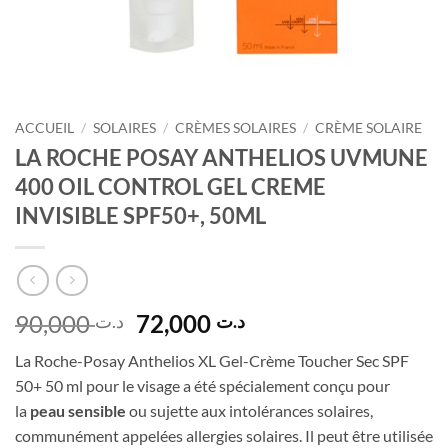
ACCUEIL
/
SOLAIRES
/
CRÈMES SOLAIRES
/
CRÈME SOLAIRE
LA ROCHE POSAY ANTHELIOS UVMUNE
400 OIL CONTROL GEL CREME
INVISIBLE SPF50+, 50ML
Le
Le
90,000
72,000
د.ت
د.ت
prix
prix
La Roche-Posay Anthelios XL Gel-Crème Toucher Sec SPF
initial
actuel
50+ 50 ml pour le visage a été spécialement conçu pour
était :
est :
la
peau sensible
ou sujette aux intolérances solaires,
د.ت 72,000.
د.ت 90,000.
communément appelées allergies solaires. Il peut être utilisée