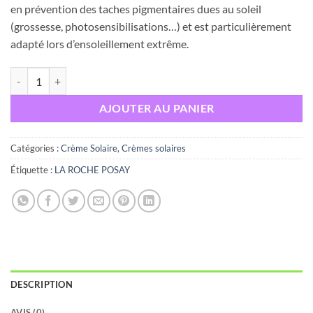
en prévention des taches pigmentaires dues au soleil
(grossesse, photosensibilisations…) et est particulièrement
adapté lors d’ensoleillement extrême.
quantité de LA ROCHE POSAY ANTHELIOS UVMUNE 400 OIL CONTR
AJOUTER AU PANIER
Catégories :
Crème Solaire
,
Crèmes solaires
Étiquette :
LA ROCHE POSAY
DESCRIPTION
AVIS (0)