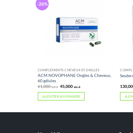
-26%
ET ONGLES
COMPLÉMENTS CHEVEUX ET ONGLES
COMPLÉ
ITALITE
ACM NOVOPHANE Ongles & Cheveux,
Sesder
ES
60 gélules
Le
Le
61,000
د.ت
45,000
د.ت
prix
prix
initial
actuel
AJOUTER AU PANIER
AJO
était :
est :
د.ت 45,000.
د.ت 61,000.