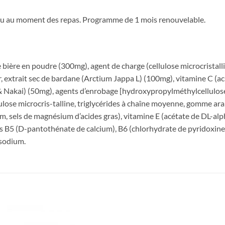
eau au moment des repas. Programme de 1 mois renouvelable.
e bière en poudre (300mg), agent de charge (cellulose microcristall
r, extrait sec de bardane (Arctium Jappa L) (100mg), vitamine C (ac
 Nakai) (50mg), agents d’enrobage [hydroxypropylméthylcellulose,
ellulose microcris-talline, triglycérides à chaîne moyenne, gomme 
ium, sels de magnésium d’acides gras), vitamine E (acétate de DL-al
s B5 (D-pantothénate de calcium), B6 (chlorhydrate de pyridoxine
 sodium.