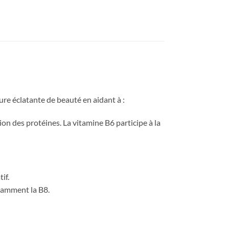
re éclatante de beauté en aidant à :
ion des protéines. La vitamine B6 participe à la
if.
otamment la B8.