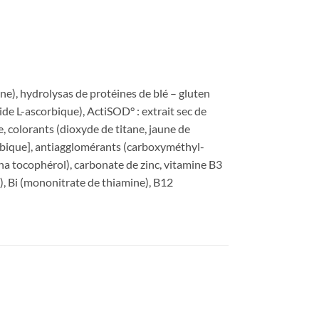
ine), hydrolysas de protéines de blé – gluten
ide L-ascorbique), ActiSOD° : extrait sec de
 colorants (dioxyde de titane, jaune de
arabique], antiagglomérants (carboxyméthyl-
pha tocophérol), carbonate de zinc, vitamine B3
), Bi (mononitrate de thiamine), B12