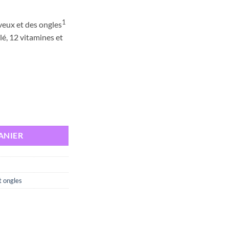
1
veux et des ongles
lé, 12 vitamines et
XPERT CHEVEUX, 28 COMPRIMES
ANIER
 ongles