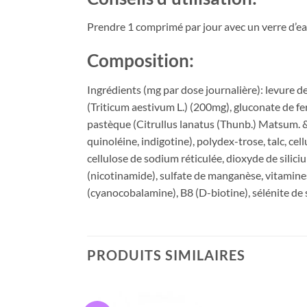
Prendre 1 comprimé par jour avec un verre d’
Composition:
Ingrédients (mg par dose journalière): levure d
(Triticum aestivum L.) (200mg), gluconate de fe
pastèque (Citrullus lanatus (Thunb.) Matsum. &
quinoléine, indigotine), polydex-trose, talc, c
cellulose de sodium réticulée, dioxyde de silic
(nicotinamide), sulfate de manganèse, vitamine
(cyanocobalamine), B8 (D-biotine), sélénite de
PRODUITS SIMILAIRES