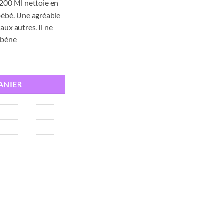
00 Ml nettoie en
actuel
bébé. Une agréable
est :
aux autres. Il ne
د.ت 29,000.
د.ت 33,000.
abène
NG CHEV & CORPS BABY MOMENTS, 500 ml
ANIER