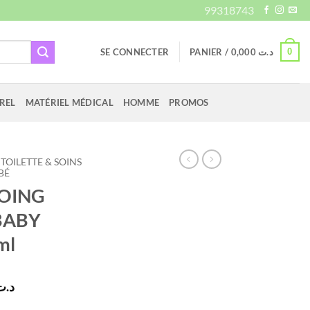
99318743
0
SE CONNECTER
PANIER /
0,000
د.ت
REL
MATÉRIEL MÉDICAL
HOMME
PROMOS
TOILETTE & SOINS
BÉ
OING
BABY
ml
Le
د.ت
prix