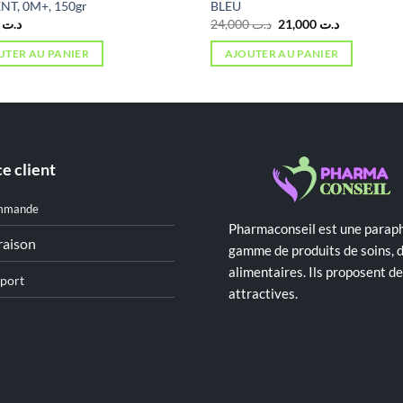
T, 0M+, 150gr
BLEU
Le
Le
6,000
د.ت
24,000
د.ت
21,000
د.ت
prix
prix
initial
actuel
UTER AU PANIER
AJOUTER AU PANIER
était :
est :
د.ت 21,000.
د.ت 24,000.
e client
mmande
Pharmaconseil est une paraph
raison
gamme de produits de soins, 
alimentaires. Ils proposent 
port
attractives.