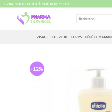
Passer
LIVRAISON GRATUITE À PARTIR DE 150 DT
au
contenu
Recherche
pour :
VISAGE
CHEVEUX
CORPS
BÉBÉ ET MAMAN
-12%