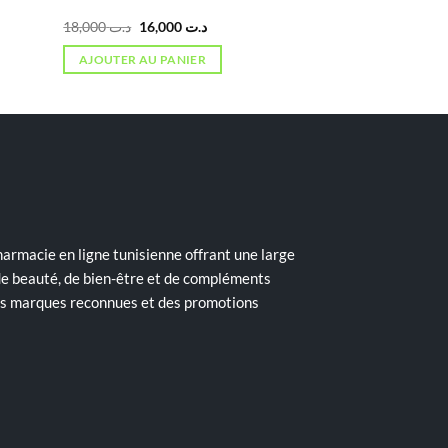
Le
Le
18,000
د.ت
16,000
د.ت
prix
prix
initial
actuel
AJOUTER AU PANIER
était :
est :
د.ت 16,000.
د.ت 18,000.
armacie en ligne tunisienne offrant une large
de beauté, de bien-être et de compléments
des marques reconnues et des promotions