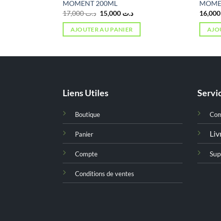
MOMENT 200ML
MOMEN
Le
Le
17,000
د.ت
15,000
د.ت
1
prix
prix
initial
actuel
AJOUTER AU PANIER
AJO
était :
est :
د.ت 15,000.
د.ت 17,000.
Liens Utiles
Servic
Boutique
Co
Liv
Panier
Sup
Compte
Conditions de ventes