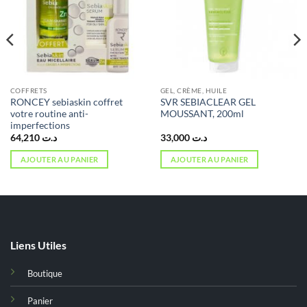
COFFRETS
GEL, CRÈME, HUILE
RONCEY sebiaskin coffret
SVR SEBIACLEAR GEL
votre routine anti-
MOUSSANT, 200ml
imperfections
64,210
د.ت
33,000
د.ت
AJOUTER AU PANIER
AJOUTER AU PANIER
Liens Utiles
Boutique
Panier