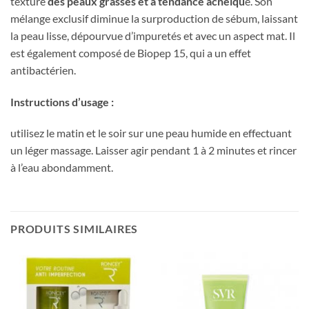
texture
des
peaux
grasses
et
à
tendance
acnéiqu
e.
Son
mélange
exclusif
diminue
la
surproduction
de
sébum,
laissant
la
peau
lisse,
dépourvue
d’impuretés
et
avec
un
aspect
mat.
Il
est
également
composé
de
Biopep
15,
qui
a
un
effet
antibactérien.
Instructions
d’usage
:
utilisez
le
matin
et
le
soir
sur
une
peau
humide
en
effectuant
un
léger
massage.
Laisser
agir
pendant
1
à
2
minutes
et
rincer
à
l’eau
abondamment.
PRODUITS SIMILAIRES