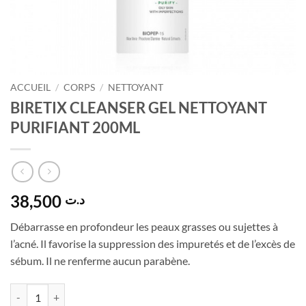
ACCUEIL
/
CORPS
/
NETTOYANT
BIRETIX CLEANSER GEL NETTOYANT
PURIFIANT 200ML
38,500
د.ت
Débarrasse
en
profondeur
les
peaux
grasses
ou
sujettes
à
l’acné.
Il
favorise
la
suppression
des
impuretés
et
de
l’excès
de
sébum.
Il
ne
renferme
aucun
parabène.
quantité de BIRETIX CLEANSER GEL NETTOYANT PURIFIANT 200ML