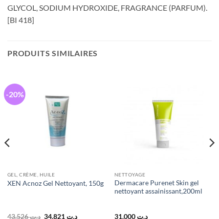
GLYCOL, SODIUM HYDROXIDE, FRAGRANCE (PARFUM).
[BI 418]
PRODUITS SIMILAIRES
-20%
GEL, CRÈME, HUILE
NETTOYAGE
Dermacare Purenet Skin gel
XEN Acnoz Gel Nettoyant, 150g
nettoyant assainissant,200ml
Le
Le
43,526
د.ت
34,821
د.ت
31,000
د.ت