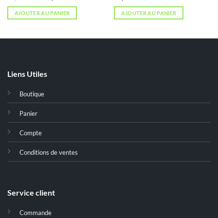
prix
prix
initial
actuel
AJOUTER AU PANIER
AJOUTER AU PANIER
était :
est :
د.ت 34,821.
د.ت 43,526.
د.ت 28,000.
Liens Utiles
Boutique
Panier
Compte
Conditions de ventes
Service client
Commande