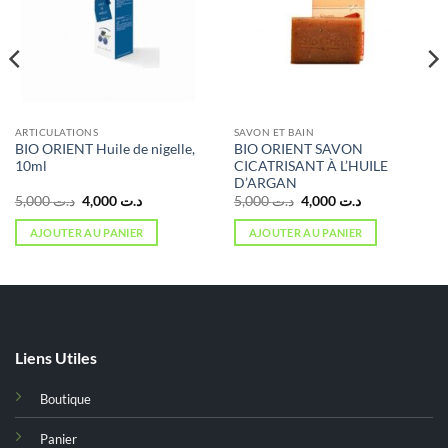
ARTICULATIONS
SAVON ET BAIN
BIO ORIENT Huile de nigelle,
BIO ORIENT SAVON
10ml
CICATRISANT À L’HUILE
D’ARGAN
Le
Le
Le
Le
5,000
د.ت
4,000
د.ت
5,000
د.ت
4,000
د.ت
prix
prix
prix
prix
initial
actuel
initial
actuel
AJOUTER AU PANIER
AJOUTER AU PANIER
était :
est :
était :
est :
د.ت 4,000.
د.ت 5,000.
د.ت 4,000.
د.ت 5,000.
Liens Utiles
Boutique
Panier