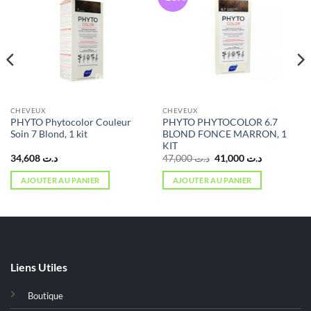
CHEVEUX
CHEVEUX
PHYTO Phytocolor Couleur
PHYTO PHYTOCOLOR 6.7
Soin 7 Blond, 1 kit
BLOND FONCE MARRON, 1
KIT
Le
Le
34,608
د.ت
47,000
د.ت
41,000
د.ت
prix
prix
initial
actuel
AJOUTER AU PANIER
AJOUTER AU PANIER
était :
est :
د.ت 41,000.
د.ت 47,000.
Liens Utiles
Boutique