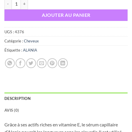
quantité de ALANIA SERUM CAPILLAIRE REPARATEUR PRODIGE 5
AJOUTER AU PANIER
UGS :
4376
Catégorie :
Cheveux
Étiquette :
ALANIA
DESCRIPTION
AVIS (0)
Grâce à ses actifs riches en vitamine E, le sérum capillaire
d’Alania nourrit les longueurs sans les alourdir. Il est utilisé