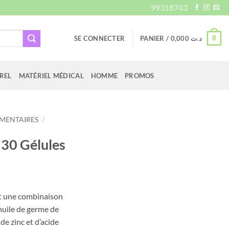
99318743
0
SE CONNECTER
PANIER /
0,000
د.ت
REL
MATÉRIEL MÉDICAL
HOMME
PROMOS
MENTAIRES
/
30 Gélules
st une combinaison
’huile de germe de
 de zinc et d’acide