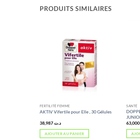
PRODUITS SIMILAIRES
FERTILITÉ FEMME
SANTÉ
TI-STRESS, 30
DOPPE
AKTIV Vifertile pour Elle , 30 Gélules
JUNIO
38,987
د.ت
6
AJOUTER AU PANIER
AJO