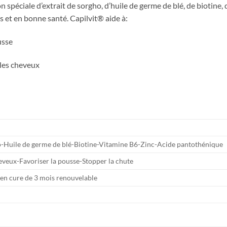
péciale d’extrait de sorgho, d’huile de germe de blé, de biotine, d
 et en bonne santé. Capilvit® aide à:
usse
 les cheveux
o-Huile de germe de blé-Biotine-Vitamine B6-Zinc-Acide pantothénique
eveux-Favoriser la pousse-Stopper la chute
r en cure de 3 mois renouvelable