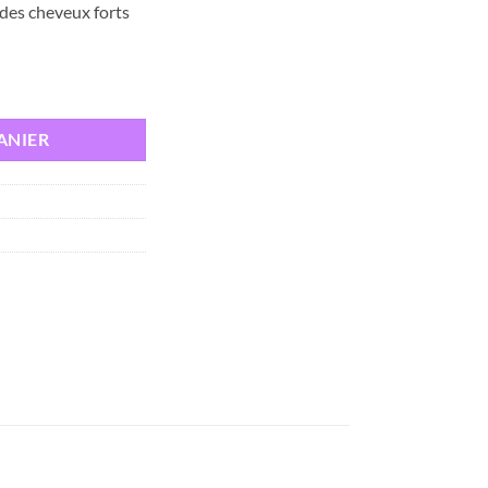
des cheveux forts
élules
ANIER