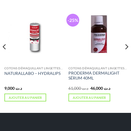
-25%
COTONS DÉMAQUILLANT LINGETTES ET ÉPONGES
COTONS DÉMAQUILLANT LINGETTES ET ÉPONGES
PRODERMA DERMALIGHT
NATURALLABO – HYDRALIPS
SÉRUM 40ML
Le
Le
9,000
د.ت
61,000
د.ت
46,000
د.ت
prix
prix
initial
actuel
AJOUTER AU PANIER
AJOUTER AU PANIER
était :
est :
د.ت 46,000.
د.ت 61,000.