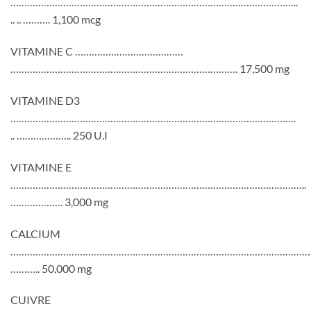
…………………………………………………………………………………………..
.. .. ………. 1,100 mcg
VITAMINE C …………………………………
………………………………………………………………………. 17,500 mg
VITAMINE D3
………………………………………………………………………………………….
.. ……………….. 250 U.I
VITAMINE E
……………………………………………………………………………………………..
………………. 3,000 mg
CALCIUM
………………………………………………………………………………………………
……….. 50,000 mg
CUIVRE