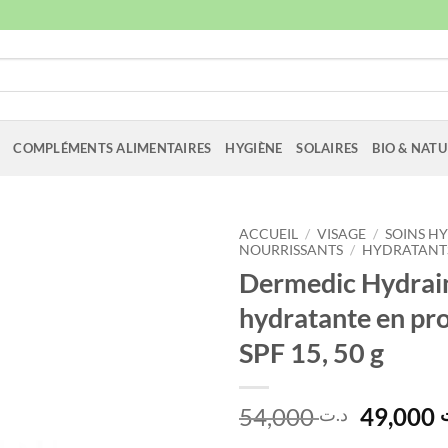
COMPLÉMENTS ALIMENTAIRES
HYGIÈNE
SOLAIRES
BIO & NATU
ACCUEIL
/
VISAGE
/
SOINS H
NOURRISSANTS
/
HYDRATANTS
Dermedic Hydrai
hydratante en pr
SPF 15, 50 g
Le
54,000
49,000
د.ت
prix