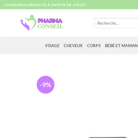
Passer
LIVRAISON GRATUITE À PARTIR DE 150 DT
au
contenu
Recherche
pour :
VISAGE
CHEVEUX
CORPS
BÉBÉ ET MAMAN
-9%