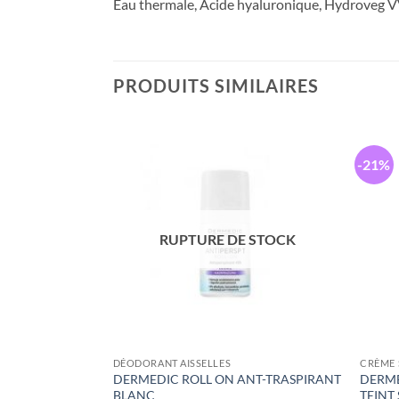
Eau thermale, Acide hyaluronique, Hydroveg VV,
PRODUITS SIMILAIRES
-21%
RUPTURE DE STOCK
DÉODORANT AISSELLES
CRÈME 
 ECRAN SPF50+
DERMEDIC ROLL ON ANT-TRASPIRANT
DERME
ECHES 40ML
BLANC
TEINT