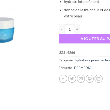
hydrate intensément
initial
était :
donne de la fraîcheur et de 
votre peau
quantité de Dermedic Hydrain 3 c
AJOUTER AU P
UGS :
4266
Catégorie :
hydratants peaux sèches
Étiquette :
DERMEDIC