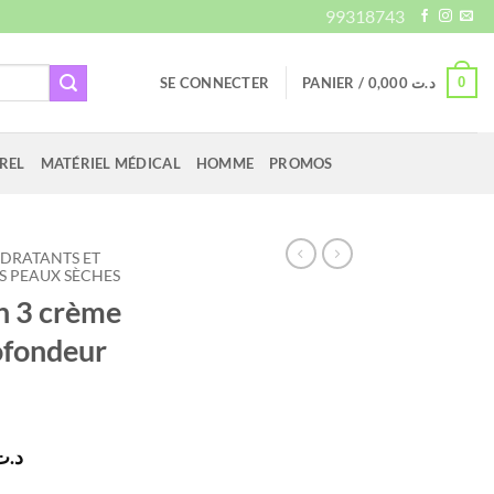
99318743
0
SE CONNECTER
PANIER /
0,000
د.ت
REL
MATÉRIEL MÉDICAL
HOMME
PROMOS
YDRATANTS ET
 PEAUX SÈCHES
n 3 crème
ofondeur
Le
د.ت
prix