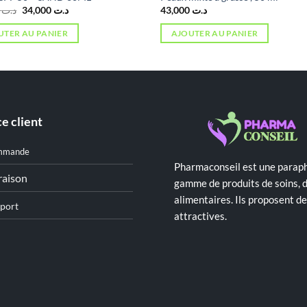
Le
Le
3,000
د.ت
34,000
د.ت
43,000
د.ت
prix
prix
initial
actuel
UTER AU PANIER
AJOUTER AU PANIER
était :
est :
د.ت 34,000.
د.ت 43,000.
e client
mmande
Pharmaconseil est une paraph
raison
gamme de produits de soins, 
alimentaires. Ils proposent 
port
attractives.