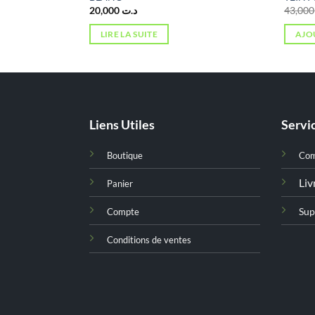
20,000
د.ت
4
LIRE LA SUITE
AJO
Liens Utiles
Servic
Boutique
Co
Liv
Panier
Sup
Compte
Conditions de ventes