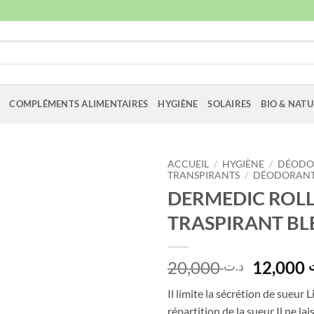
COMPLÉMENTS ALIMENTAIRES
HYGIÈNE
SOLAIRES
BIO & NATU
ACCUEIL
/
HYGIÈNE
/
DÉODOR
TRANSPIRANTS
/
DÉODORANT 
DERMEDIC ROLL
TRASPIRANT BL
Le
20,000
12,000
د.ت
prix
Il limite la sécrétion de sueur L
initial
répartition de la sueur Il ne l