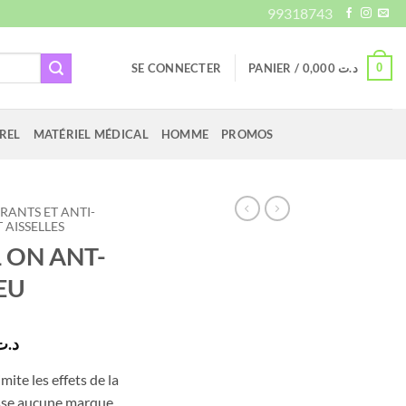
99318743
0
SE CONNECTER
PANIER /
0,000
د.ت
REL
MATÉRIEL MÉDICAL
HOMME
PROMOS
ANTS ET ANTI-
AISSELLES
 ON ANT-
EU
Le
د.ت
prix
imite les effets de la
actuel
aisse aucune marque