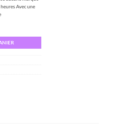
est :
 heures Avec une
د.ت 12,000.
د.ت 20,000.
e
N ANT-TRASPIRANT BLEU
ANIER