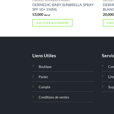
CRÈMES SOLAIRES ENFANT
DÉODOR
DERMEDIC BABY SUNBRELLA SPRAY
DERME
reme Yeux, 15ml
SPF 50+ 150ML
BLAN
e
53,000
د.ت
2
rix
ctuel
AJOUTER AU PANIER
LIRE
st :
د.ت 17,000.
Liens Utiles
Servic
Boutique
Co
Liv
Panier
Sup
Compte
Conditions de ventes