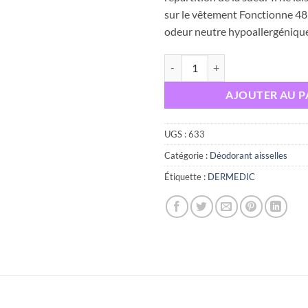
était :
sur le vêtement Fonctionne 48
odeur neutre hypoallergéniqu
quantité de DERMEDIC ROLL O
AJOUTER AU P
UGS :
633
Catégorie :
Déodorant aisselles
Étiquette :
DERMEDIC