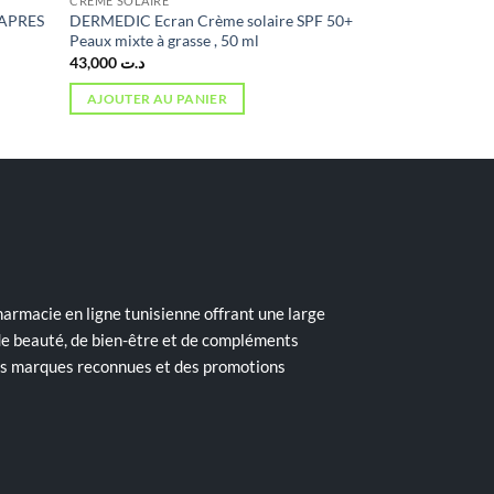
CRÈME SOLAIRE
APRES
DERMEDIC Ecran Crème solaire SPF 50+
Peaux mixte à grasse , 50 ml
43,000
د.ت
AJOUTER AU PANIER
armacie en ligne tunisienne offrant une large
de beauté, de bien-être et de compléments
des marques reconnues et des promotions