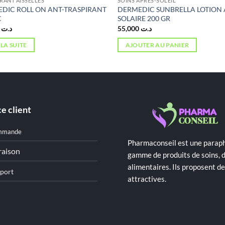
ANT AISSELLES
SOINS APRÈS-SOLEIL
DIC ROLL ON ANT-TRASPIRANT
DERMEDIC SUNBRELLA LOTION 
C
SOLAIRE 200 GR
0,000
د.ت
55,000
د.ت
 LA SUITE
AJOUTER AU PANIER
e client
mmande
Pharmaconseil est une paraph
raison
gamme de produits de soins, 
alimentaires. Ils proposent 
port
attractives.