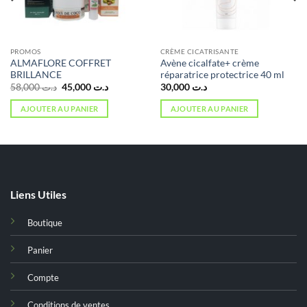
PROMOS
CRÈME CICATRISANTE
ALMAFLORE COFFRET
Avène cicalfate+ crème
BRILLANCE
réparatrice protectrice 40 ml
Le
Le
58,000
د.ت
45,000
د.ت
30,000
د.ت
prix
prix
initial
actuel
AJOUTER AU PANIER
AJOUTER AU PANIER
était :
est :
د.ت 45,000.
د.ت 58,000.
د.ت 49,000.
Liens Utiles
Boutique
Panier
Compte
Conditions de ventes