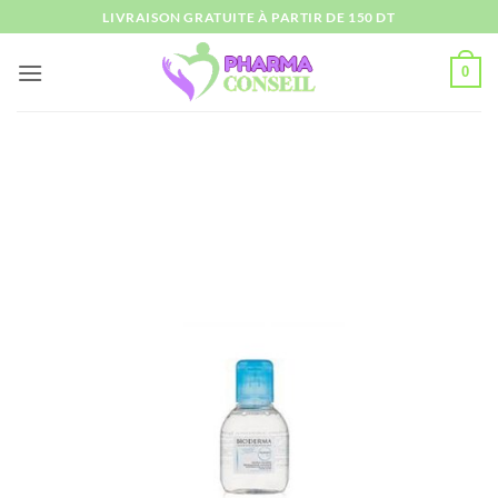
Passer
LIVRAISON GRATUITE À PARTIR DE 150 DT
au
contenu
0