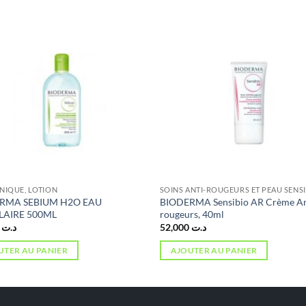
ONIQUE, LOTION
SOINS ANTI-ROUGEURS ET PEAU SENS
RMA SEBIUM H2O EAU
BIODERMA Sensibio AR Crème An
LAIRE 500ML
rougeurs, 40ml
6,000
د.ت
52,000
د.ت
UTER AU PANIER
AJOUTER AU PANIER