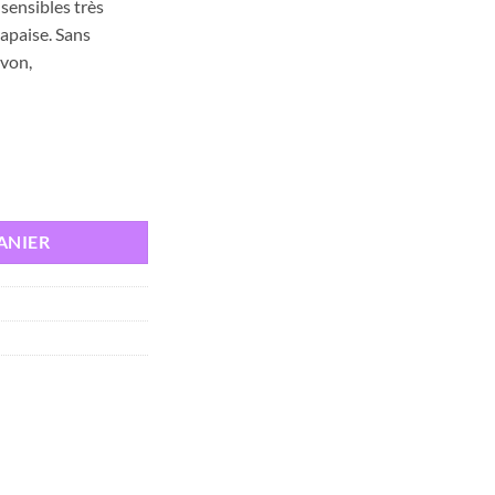
sensibles très
 apaise. Sans
avon,
 INTENSIVE Gel Moussant, 200ml
ANIER