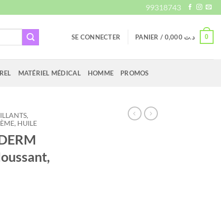
99318743
0
SE CONNECTER
PANIER /
0,000
د.ت
REL
MATÉRIEL MÉDICAL
HOMME
PROMOS
LLANTS,
RÈME, HUILE
ODERM
oussant,