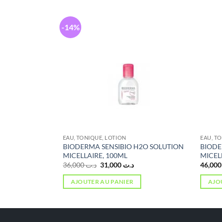
-14%
IQUES
EAU, TONIQUE, LOTION
EAU, T
te Soin Apaisant
BIODERMA SENSIBIO H2O SOLUTION
BIODE
MICELLAIRE, 100ML
MICEL
Le
Le
36,000
د.ت
31,000
د.ت
4
prix
prix
initial
actuel
AJOUTER AU PANIER
AJO
était :
est :
د.ت 31,000.
د.ت 36,000.