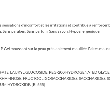
sations d’inconfort et les irritations et contribue à renforcer 
ge. Sans paraben. Sans parfum. Sans savon. Hypoallergénique.
ve P Gel moussant sur la peau préalablement mouillée. Faites mou
ATE, LAURYL GLUCOSIDE, PEG-200 HYDROGENATED GLYCER
, RHAMNOSE, FRUCTOOLIGOSACCHARIDES, SACCHARIDES, S
IUM HYDROXIDE. [BI 655]