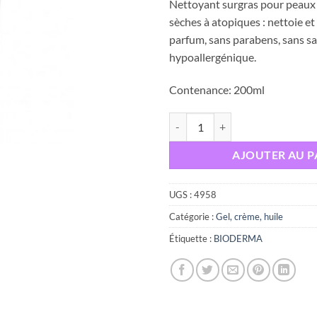
Nettoyant surgras pour peaux 
sèches à atopiques : nettoie et
parfum, sans parabens, sans s
hypoallergénique.
Contenance: 200ml
quantité de BIODERMA ATODERM
AJOUTER AU P
UGS :
4958
Catégorie :
Gel, crème, huile
Étiquette :
BIODERMA