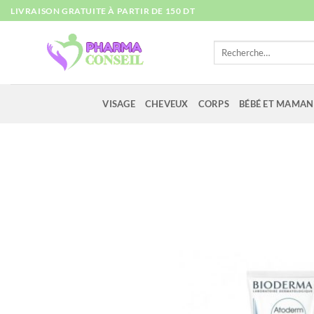
Passer
LIVRAISON GRATUITE À PARTIR DE 150 DT
au
contenu
Recherche
pour :
VISAGE
CHEVEUX
CORPS
BÉBÉ ET MAMAN