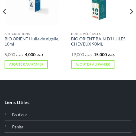
ARTICULATIONS
HUILES VÉGÉTALES
BIO ORIENT Huile de nigelle,
BIO ORIENT BAIN D’HUILES
10ml
CHEVEUX 90ML
Le
Le
Le
Le
5,000
د.ت
4,000
د.ت
19,000
د.ت
15,000
د.ت
prix
prix
prix
prix
initial
actuel
initial
actuel
AJOUTER AU PANIER
AJOUTER AU PANIER
était :
est :
était :
est :
د.ت 15,000.
د.ت 19,000.
د.ت 4,000.
د.ت 5,000.
Liens Utiles
Boutique
Panier