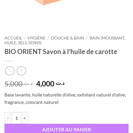
ACCUEIL
/
HYGIÈNE
/
DOUCHE & BAIN
/
BAIN (MOUSSANT,
HUILE, SELS, SOINS)
BIO ORIENT Savon à l’huile de carotte
Le
Le
5,000
4,000
د.ت
د.ت
prix
prix
Base lavante, huile naturelle d’olive, exfoliant naturel d’olive,
initial
actuel
fragrance, colorant naturel
était :
est :
د.ت 4,000.
د.ت 5,000.
quantité de BIO ORIENT Savon à l'huile de carotte
AJOUTER AU PANIER