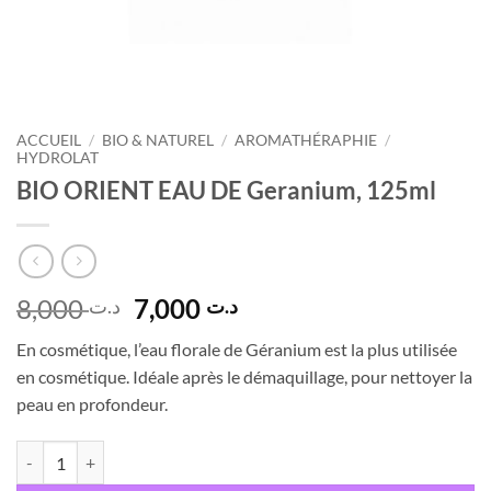
ACCUEIL
/
BIO & NATUREL
/
AROMATHÉRAPHIE
/
HYDROLAT
BIO ORIENT EAU DE Geranium, 125ml
Le
Le
8,000
7,000
د.ت
د.ت
prix
prix
En cosmétique, l’eau florale de Géranium est la plus utilisée
initial
actuel
en cosmétique. Idéale après le démaquillage, pour nettoyer la
était :
est :
peau en profondeur.
د.ت 7,000.
د.ت 8,000.
quantité de BIO ORIENT EAU DE Geranium, 125ml