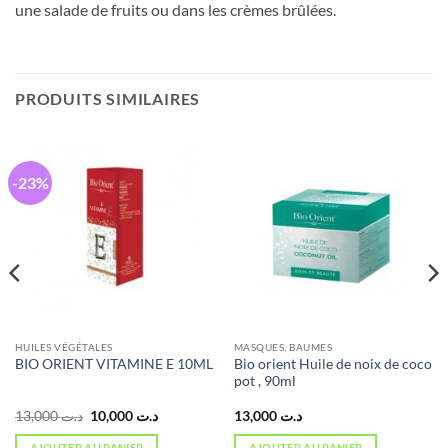
une salade de fruits ou dans les crèmes brûlées.
PRODUITS SIMILAIRES
-23%
HUILES VÉGÉTALES
MASQUES, BAUMES
Bio orient Huile de noix de coco
BIO ORIENT VITAMINE E 10ML
pot , 90ml
Le
Le
13,000
د.ت
10,000
د.ت
13,000
د.ت
prix
prix
initial
actuel
AJOUTER AU PANIER
AJOUTER AU PANIER