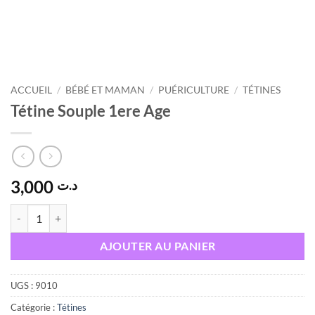
ACCUEIL
/
BÉBÉ ET MAMAN
/
PUÉRICULTURE
/
TÉTINES
Tétine Souple 1ere Age
3,000
د.ت
quantité de Tétine Souple 1ere Age
AJOUTER AU PANIER
UGS :
9010
Catégorie :
Tétines