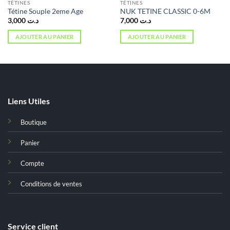
TÉTINES
TÉTINES
Tétine Souple 2eme Age
NUK TETINE CLASSIC 0-6M
3,000
د.ت
7,000
د.ت
AJOUTER AU PANIER
AJOUTER AU PANIER
Liens Utiles
Boutique
Panier
Compte
Conditions de ventes
Service client