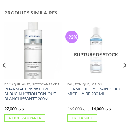
PRODUITS SIMILAIRES
-92%
RUPTURE DE STOCK
DÉMAQUILLANTS, NETTOYANTS VISAGE
EAU, TONIQUE, LOTION
PHARMACERIS W PURI-
DERMEDIC HYDRAIN 3 EAU
ALBUCIN LOTION TONIQUE
MICELLAIRE 200 ML
BLANCHISSANTE 200ML
Le
Le
27,000
د.ت
165,000
د.ت
14,000
د.ت
prix
prix
initial
actuel
AJOUTER AU PANIER
LIRE LA SUITE
était :
est :
د.ت 165,000.