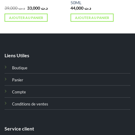
50ML
Le
Le
39,000
د.ت
33,000
د.ت
44,000
د.ت
prix
prix
initial
actuel
AJOUTER AU PANIER
AJOUTER AU PANIER
était :
est :
د.ت 33,000.
د.ت 39,000.
Liens Utiles
Boutique
Panier
Compte
Conditions de ventes
Service client