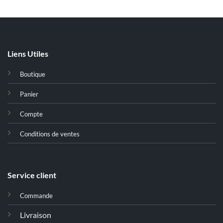
د.ت 52,000.
د.ت 75,000.
د.ت 69,000.
د.ت 85,000.
د.ت 56,855.
Liens Utiles
Boutique
Panier
Compte
Conditions de ventes
Service client
Commande
Livraison