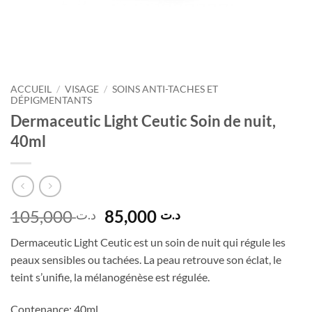
ACCUEIL
/
VISAGE
/
SOINS ANTI-TACHES ET
DÉPIGMENTANTS
Dermaceutic Light Ceutic Soin de nuit,
40ml
Le
Le
105,000
85,000
د.ت
د.ت
prix
prix
Dermaceutic Light Ceutic est un soin de nuit qui régule les
initial
actuel
peaux sensibles ou tachées. La peau retrouve son éclat, le
était :
est :
teint s’unifie, la mélanogénèse est régulée.
د.ت 85,000.
د.ت 105,000.
Contenance: 40ml