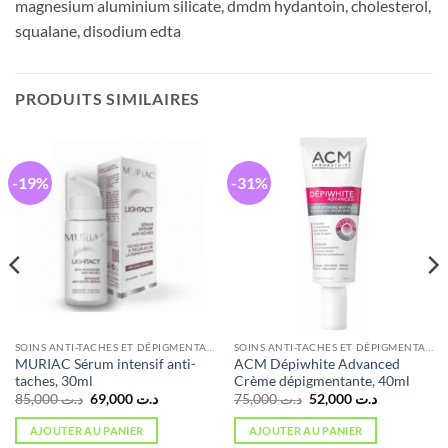
magnesium aluminium silicate, dmdm hydantoin, cholesterol,
squalane, disodium edta
PRODUITS SIMILAIRES
-19%
-31%
SOINS ANTI-TACHES ET DÉPIGMENTANTS
SOINS ANTI-TACHES ET DÉPIGMENTANTS
MURIAC Sérum intensif anti-
ACM Dépiwhite Advanced
taches, 30ml
Crème dépigmentante, 40ml
Le
Le
Le
Le
85,000
د.ت
69,000
د.ت
75,000
د.ت
52,000
د.ت
prix
prix
prix
prix
initial
actuel
initial
actuel
AJOUTER AU PANIER
AJOUTER AU PANIER
était :
est :
était :
est :