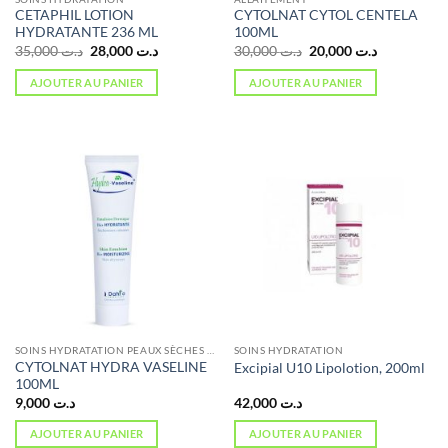
CETAPHIL LOTION
CYTOLNAT CYTOL CENTELA
HYDRATANTE 236 ML
100ML
Le
Le
Le
Le
35,000
د.ت
28,000
د.ت
30,000
د.ت
20,000
د.ت
prix
prix
prix
prix
initial
actuel
initial
actuel
AJOUTER AU PANIER
AJOUTER AU PANIER
était :
est :
était :
est :
د.ت 20,000.
د.ت 30,000.
د.ت 28,000.
د.ت 35,000.
SOINS HYDRATATION PEAUX SÈCHES ET ATOPIQUES
SOINS HYDRATATION
CYTOLNAT HYDRA VASELINE
Excipial U10 Lipolotion, 200ml
100ML
9,000
د.ت
42,000
د.ت
AJOUTER AU PANIER
AJOUTER AU PANIER