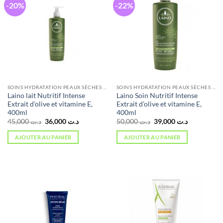
-20%
-22%
SOINS HYDRATATION PEAUX SÈCHES ET ATOPIQUES
SOINS HYDRATATION PEAUX SÈCHES ET ATOPIQUES
Laino lait Nutritif Intense
Laino Soin Nutritif Intense
Extrait d’olive et vitamine E,
Extrait d’olive et vitamine E,
400ml
400ml
Le
Le
Le
Le
45,000
د.ت
36,000
د.ت
50,000
د.ت
39,000
د.ت
prix
prix
prix
prix
initial
actuel
initial
actuel
AJOUTER AU PANIER
AJOUTER AU PANIER
était :
est :
était :
est :
د.ت 39,000.
د.ت 50,000.
د.ت 36,000.
د.ت 45,000.