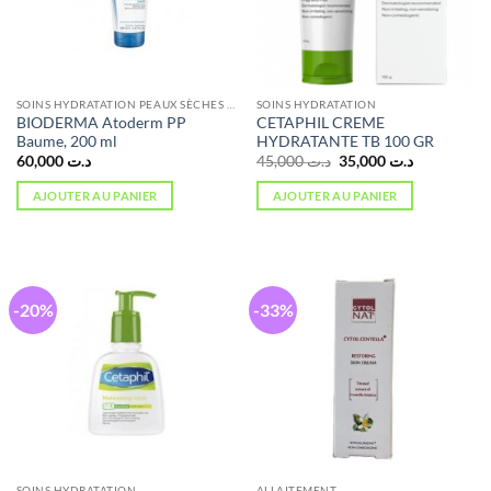
SOINS HYDRATATION PEAUX SÈCHES ET ATOPIQUES
SOINS HYDRATATION
BIODERMA Atoderm PP
CETAPHIL CREME
Baume, 200 ml
HYDRATANTE TB 100 GR
Le
Le
60,000
د.ت
45,000
د.ت
35,000
د.ت
prix
prix
initial
actuel
AJOUTER AU PANIER
AJOUTER AU PANIER
était :
est :
د.ت 35,000.
د.ت 45,000.
-20%
-33%
SOINS HYDRATATION
ALLAITEMENT