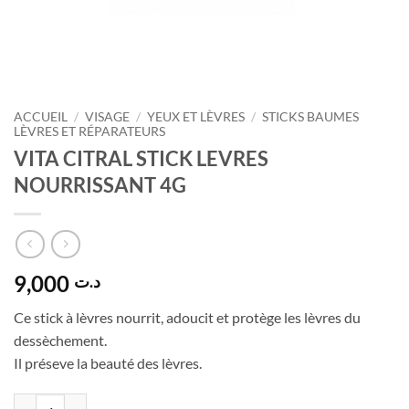
ACCUEIL
/
VISAGE
/
YEUX ET LÈVRES
/
STICKS BAUMES
LÈVRES ET RÉPARATEURS
VITA CITRAL STICK LEVRES
NOURRISSANT 4G
9,000
د.ت
Ce stick à lèvres nourrit, adoucit et protège les lèvres du
dessèchement.
Il préseve la beauté des lèvres.
quantité de VITA CITRAL STICK LEVRES NOURRISSANT 4G