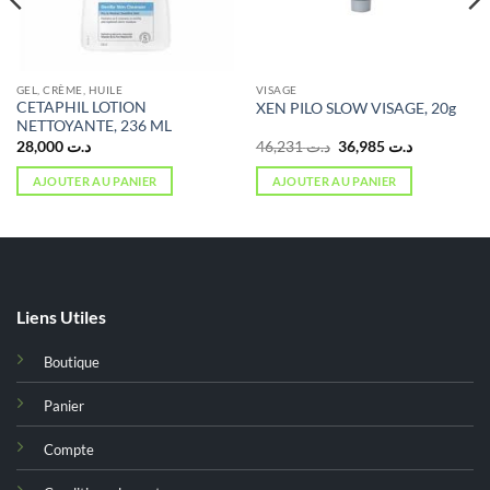
GEL, CRÈME, HUILE
VISAGE
CETAPHIL LOTION
XEN PILO SLOW VISAGE, 20g
NETTOYANTE, 236 ML
Le
Le
28,000
د.ت
46,231
د.ت
36,985
د.ت
prix
prix
initial
actuel
AJOUTER AU PANIER
AJOUTER AU PANIER
était :
est :
د.ت 36,985.
د.ت 46,231.
Liens Utiles
Boutique
Panier
Compte