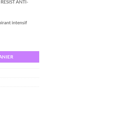
RESIST ANTI-
irant intensif
STRESS RESIST ANTI-TRANSPIRANT 72h, 50ml
ANIER