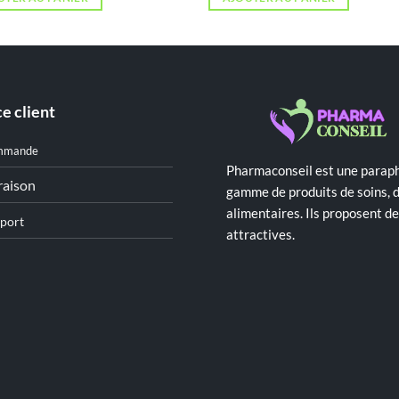
était :
est :
د.ت 29,000.
د.ت 35,000.
e client
mmande
Pharmaconseil est une paraph
raison
gamme de produits de soins, 
alimentaires. Ils proposent 
port
attractives.