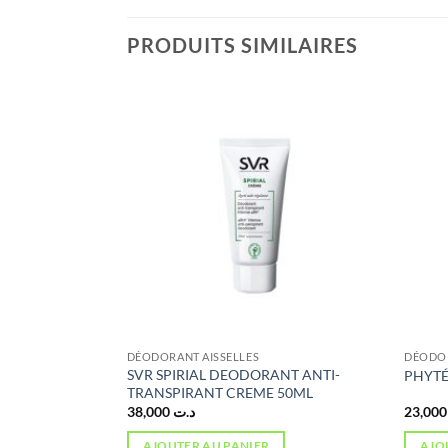
PRODUITS SIMILAIRES
 STOCK
DÉODORANT AISSELLES
DÉODOR
DOUCEUR 50
SVR SPIRIAL DEODORANT ANTI-
PHYTÉA
TRANSPIRANT CREME 50ML
e
38,000
د.ت
2
rix
ctuel
AJOUTER AU PANIER
AJO