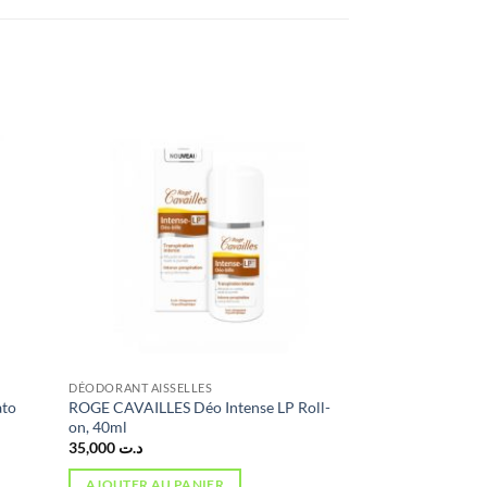
DÉODORANT AISSELLES
ato
ROGE CAVAILLES Déo Intense LP Roll-
on, 40ml
35,000
د.ت
AJOUTER AU PANIER