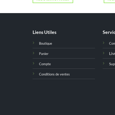
st :
د.ت 28,000.
Liens Utiles
Servic
Boutique
Co
Liv
Panier
Sup
Compte
Conditions de ventes