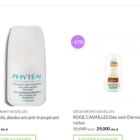
-17%
ANT AISSELLES
DÉODORANT AISSELLES
ROGE CAVAILLES Déo soin Derm
L déodorant anti-transpirant
rollon
Le
Le
3,000
د.ت
35,000
د.ت
29,000
د.ت
prix
prix
initial
actuel
UTER AU PANIER
AJOUTER AU PANIER