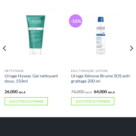
-16%
NETTOYAGE
EAU, TONIQUE, LOTION
Uriage Hyseac Gel nettoyant
Uriage Xémose Brume SOS anti-
doux, 150ml
grattage 200 ml
Le
Le
26,000
د.ت
76,000
د.ت
64,000
د.ت
prix
prix
initial
actuel
AJOUTER AU PANIER
AJOUTER AU PANIER
était :
est :
د.ت 64,000.
د.ت 76,000.
د.ت 38,000.