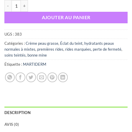
quantité de Martiderm the originals proteos hydra plus SP peaux nor
AJOUTER AU PANIER
UGS :
383
Catégories :
Crème peau grasse
,
Éclat du teint
,
hydratants peaux
normales à mixtes
,
premières rides
,
rides marquées, perte de fermeté
,
soins teintés, bonne mine
Étiquette :
MARTIDERM
DESCRIPTION
AVIS (0)