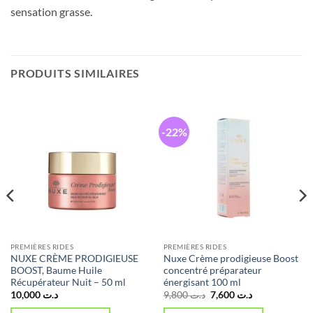
sensation grasse.
PRODUITS SIMILAIRES
-22%
PREMIÈRES RIDES
PREMIÈRES RIDES
NUXE CRÈME PRODIGIEUSE
Nuxe Crème prodigieuse Boost
BOOST, Baume Huile
concentré préparateur
Récupérateur Nuit – 50 ml
énergisant 100 ml
Le
Le
10,000
د.ت
9,800
د.ت
7,600
د.ت
prix
prix
initial
actuel