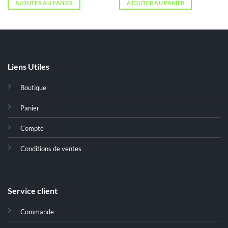
AJOUTER AU PANIER
AJOUTER AU PANIER
était :
est :
د.ت 7,600.
د.ت 9,800.
د.ت 63,000.
Liens Utiles
Boutique
Panier
Compte
Conditions de ventes
Service client
Commande