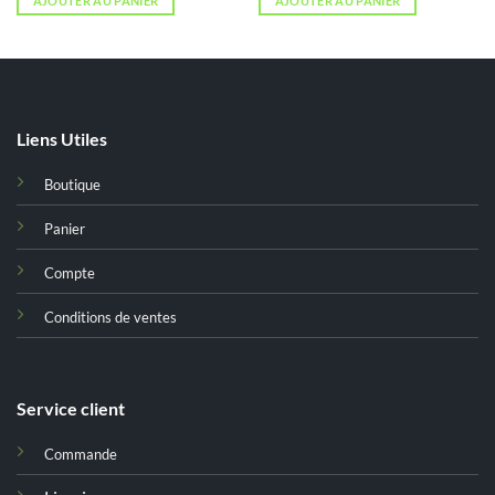
AJOUTER AU PANIER
AJOUTER AU PANIER
était :
est :
د.ت 28,000.
د.ت 35,000.
Liens Utiles
Boutique
Panier
Compte
Conditions de ventes
Service client
Commande