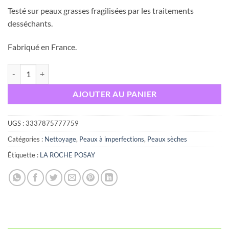
Testé sur peaux grasses fragilisées par les traitements
desséchants.
Fabriqué en France.
quantité de LA ROCHE POSAY EFFACLAR H ISO BIOME CREME LA
AJOUTER AU PANIER
UGS :
3337875777759
Catégories :
Nettoyage
,
Peaux à imperfections
,
Peaux sèches
Étiquette :
LA ROCHE POSAY