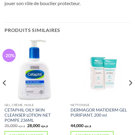
jouer son rôle de bouclier protecteur.
PRODUITS SIMILAIRES
-20%
GEL, CRÈME, HUILE
NETTOYAGE
CETAPHIL OILY SKIN
DERMAGOR MATIDERM GEL
CLEANSER LOTION NET
PURIFIANT, 200 ml
POMPE 236ML
Le
Le
35,000
د.ت
28,000
د.ت
44,000
د.ت
prix
prix
initial
actuel