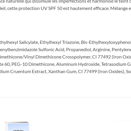
nce
naturelle
qui
dissimule
les
imperfections
et
harmonise
le
teint
leil,
cette
protection
UV
SPF
50
est
hautement
efficace.
Mélange
thylhexyl Salicylate, Ethylhexyl Triazone, Bis-Ethylhexyloxyphen
ylbenzimidazole Sulfonic Acid, Propanediol, Arginine, Pentylene 
methicone/Vinyl Dimethicone Crosspolymer, CI 77492 (Iron Oxides
bate 60, PEG-10 Dimethicone, Aluminum Hydroxide, Tetrasodium 
idium Cruentum Extract, Xanthan Gum, CI 77499 (Iron Oxides), S