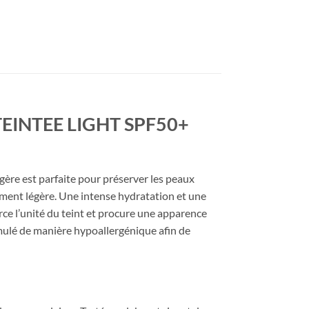
EINTEE LIGHT SPF50+
égère
est
parfaite
pour
préserver
les
peaux
ement
légère.
Une
intense
hydratation
et
une
rce
l’unité
du
teint
et
procure
une
apparence
mulé
de
manière
hypoallergénique
afin
de