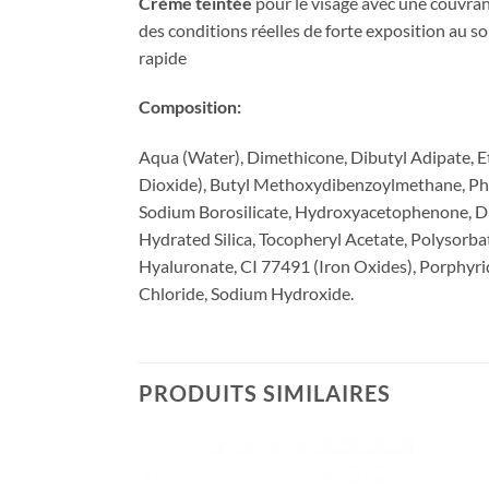
Crème
teintée
pour
le
visage
avec
une
couvra
des
conditions
réelles
de
forte
exposition
au
so
rapide
Composition:
Aqua (Water), Dimethicone, Dibutyl Adipate, E
Dioxide), Butyl Methoxydibenzoylmethane, Phen
Sodium Borosilicate, Hydroxyacetophenone, Di
Hydrated Silica, Tocopheryl Acetate, Polysor
Hyaluronate, CI 77491 (Iron Oxides), Porphyr
Chloride, Sodium Hydroxide.
PRODUITS SIMILAIRES