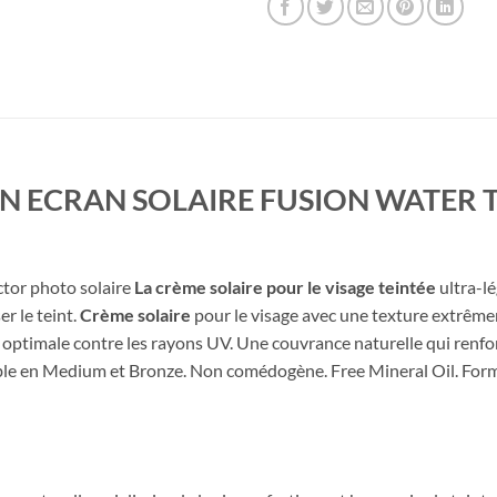
 ECRAN SOLAIRE FUSION WATER T
ctor
photo
solaire
La
crème
solaire
pour
le
visage
teintée
ultra-l
ser
le
teint.
Crème
solaire
pour
le
visage
avec
une
texture
extrêm
n
optimale
contre
les
rayons
UV.
Une
couvrance
naturelle
qui
renfo
ble
en
Medium
et
Bronze.
Non
comédogène.
Free
Mineral
Oil.
For