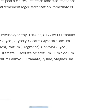
des
peaux
claires.
Testée
en
laboratoire
et
dans
extrêmement
léger.
Acceptation
immédiate
et
ol Methoxyphenyl Triazine, CI 77891 (Titanium
Glycol, Glyceryl Oleate, Glycerin, Calcium
), Parfum (Fragrance), Caprylyl Glycol,
Glutamate Diacetate, Sclerotium Gum, Sodium
odium Lauroyl Glutamate, Lysine, Magnesium