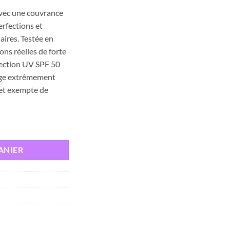
vec
une
couvrance
erfections
et
laires.
Testée
en
ions
réelles
de
forte
ection
UV
SPF
50
ge
extrêmement
et
exempte
de
ECTION ECRAN SOLAIRE FUSION WATER TEINTEE LIGHT SPF50+ 50ML
ANIER