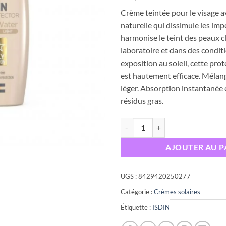
Crème
teintée
pour
le
visage
a
naturelle
qui
dissimule
les
imp
harmonise
le
teint
des
peaux
c
laboratoire
et
dans
des
condit
exposition
au
soleil,
cette
prot
est
hautement
efficace.
Mélan
léger.
Absorption
instantanée
résidus
gras.
quantité de ISDIN PHOTOPROT
AJOUTER AU P
UGS :
8429420250277
Catégorie :
Crèmes solaires
Étiquette :
ISDIN