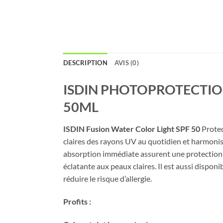
DESCRIPTION
AVIS (0)
ISDIN PHOTOPROTECTION
50ML
ISDIN
Fusion
Water
Color
Light
SPF
50
Prote
claires
des
rayons
UV
au
quotidien
et
harmoni
absorption
immédiate
assurent
une
protectio
éclatante
aux
peaux
claires.
Il
est
aussi
disponi
réduire
le
risque
d’allergie.
Profits
: