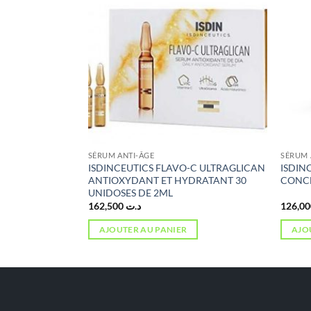
SÉRUM ANTI-ÂGE
SÉRUM 
-C ULTRAGLICAN
ISDINCEUTICS FLAVO-C ULTRAGLICAN
ISDIN
 JOUR 10
ANTIOXYDANT ET HYDRATANT 30
CONCE
UNIDOSES DE 2ML
162,500
د.ت
AJOUTER AU PANIER
AJO