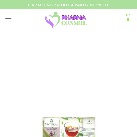
Passer
LIVRAISON GRATUITE À PARTIR DE 150 DT
au
contenu
0