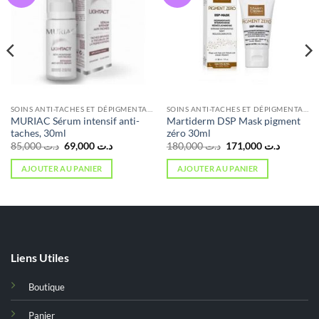
SOINS ANTI-TACHES ET DÉPIGMENTANTS
SOINS ANTI-TACHES ET DÉPIGMENTANTS
MURIAC Sérum intensif anti-
Martiderm DSP Mask pigment
taches, 30ml
zéro 30ml
Le
Le
Le
Le
85,000
د.ت
69,000
د.ت
180,000
د.ت
171,000
د.ت
prix
prix
prix
prix
initial
actuel
initial
actuel
AJOUTER AU PANIER
AJOUTER AU PANIER
était :
est :
était :
est :
د.ت 180,000.
د.ت 69,000.
د.ت 85,000.
د.ت 125,000.
Liens Utiles
Boutique
Panier