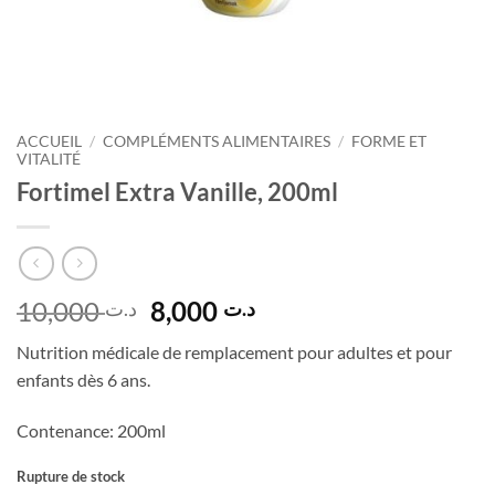
ACCUEIL
/
COMPLÉMENTS ALIMENTAIRES
/
FORME ET
VITALITÉ
Fortimel Extra Vanille, 200ml
Le
Le
10,000
8,000
د.ت
د.ت
prix
prix
Nutrition médicale de remplacement pour adultes et pour
initial
actuel
enfants dès 6 ans.
était :
est :
د.ت 8,000.
د.ت 10,000.
Contenance: 200ml
Rupture de stock