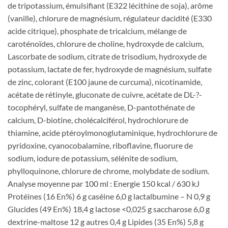
de tripotassium, émulsifiant (E322 lécithine de soja), arôme
(vanille), chlorure de magnésium, régulateur dacidité (E330
acide citrique), phosphate de tricalcium, mélange de
caroténoïdes, chlorure de choline, hydroxyde de calcium,
Lascorbate de sodium, citrate de trisodium, hydroxyde de
potassium, lactate de fer, hydroxyde de magnésium, sulfate
de zinc, colorant (E100 jaune de curcuma), nicotinamide,
acétate de rétinyle, gluconate de cuivre, acétate de DL-?-
tocophéryl, sulfate de manganèse, D-pantothénate de
calcium, D-biotine, cholécalciférol, hydrochlorure de
thiamine, acide ptéroylmonoglutaminique, hydrochlorure de
pyridoxine, cyanocobalamine, riboflavine, fluorure de
sodium, iodure de potassium, sélénite de sodium,
phylloquinone, chlorure de chrome, molybdate de sodium.
Analyse moyenne par 100 ml : Energie 150 kcal / 630 kJ
Protéines (16 En%) 6 g caséine 6,0 g lactalbumine – N 0,9 g
Glucides (49 En%) 18,4 g lactose <0,025 g saccharose 6,0 g
dextrine-maltose 12 g autres 0,4 g Lipides (35 En%) 5,8 g