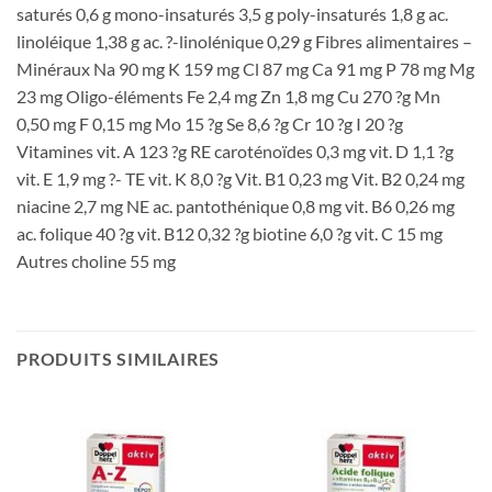
saturés 0,6 g mono-insaturés 3,5 g poly-insaturés 1,8 g ac.
linoléique 1,38 g ac. ?-linolénique 0,29 g Fibres alimentaires –
Minéraux Na 90 mg K 159 mg Cl 87 mg Ca 91 mg P 78 mg Mg
23 mg Oligo-éléments Fe 2,4 mg Zn 1,8 mg Cu 270 ?g Mn
0,50 mg F 0,15 mg Mo 15 ?g Se 8,6 ?g Cr 10 ?g I 20 ?g
Vitamines vit. A 123 ?g RE caroténoïdes 0,3 mg vit. D 1,1 ?g
vit. E 1,9 mg ?- TE vit. K 8,0 ?g Vit. B1 0,23 mg Vit. B2 0,24 mg
niacine 2,7 mg NE ac. pantothénique 0,8 mg vit. B6 0,26 mg
ac. folique 40 ?g vit. B12 0,32 ?g biotine 6,0 ?g vit. C 15 mg
Autres choline 55 mg
PRODUITS SIMILAIRES