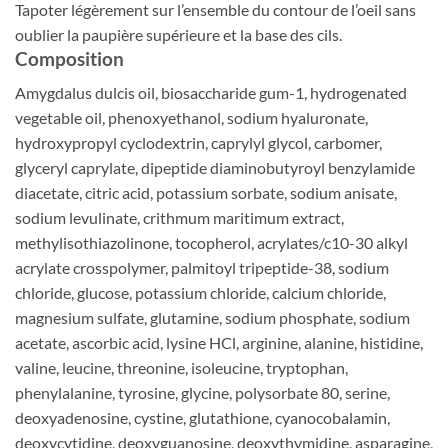
Tapoter légèrement sur l’ensemble du contour de l’oeil sans
oublier la paupière supérieure et la base des cils.
Composition
Amygdalus dulcis oil, biosaccharide gum-1, hydrogenated
vegetable oil, phenoxyethanol, sodium hyaluronate,
hydroxypropyl cyclodextrin, caprylyl glycol, carbomer,
glyceryl caprylate, dipeptide diaminobutyroyl benzylamide
diacetate, citric acid, potassium sorbate, sodium anisate,
sodium levulinate, crithmum maritimum extract,
methylisothiazolinone, tocopherol, acrylates/c10-30 alkyl
acrylate crosspolymer, palmitoyl tripeptide-38, sodium
chloride, glucose, potassium chloride, calcium chloride,
magnesium sulfate, glutamine, sodium phosphate, sodium
acetate, ascorbic acid, lysine HCl, arginine, alanine, histidine,
valine, leucine, threonine, isoleucine, tryptophan,
phenylalanine, tyrosine, glycine, polysorbate 80, serine,
deoxyadenosine, cystine, glutathione, cyanocobalamin,
deoxycytidine, deoxyguanosine, deoxythymidine, asparagine,