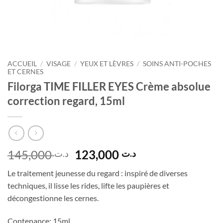
ACCUEIL
/
VISAGE
/
YEUX ET LÈVRES
/
SOINS ANTI-POCHES
ET CERNES
Filorga TIME FILLER EYES Crème absolue
correction regard, 15ml
Le
Le
145,000
123,000
د.ت
د.ت
prix
prix
Le traitement jeunesse du regard : inspiré de diverses
initial
actuel
techniques, il lisse les rides, lifte les paupières et
était :
est :
décongestionne les cernes.
د.ت 123,000.
د.ت 145,000.
Contenance: 15ml