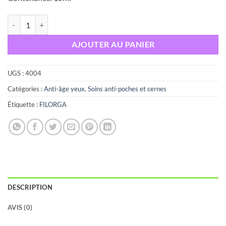
quantité de Filorga TIME FILLER EYES Crème absolue correction rega
AJOUTER AU PANIER
UGS :
4004
Catégories :
Anti-âge yeux
,
Soins anti-poches et cernes
Étiquette :
FILORGA
DESCRIPTION
AVIS (0)