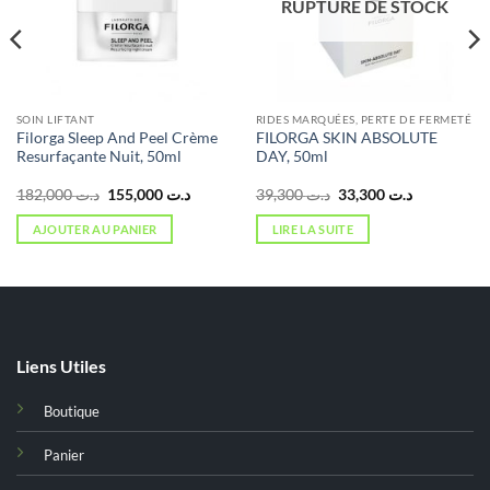
RUPTURE DE STOCK
SOIN LIFTANT
RIDES MARQUÉES, PERTE DE FERMETÉ
Filorga Sleep And Peel Crème
FILORGA SKIN ABSOLUTE
Resurfaçante Nuit, 50ml
DAY, 50ml
Le
Le
Le
Le
182,000
د.ت
155,000
د.ت
39,300
د.ت
33,300
د.ت
prix
prix
prix
prix
initial
actuel
initial
actuel
AJOUTER AU PANIER
LIRE LA SUITE
était :
est :
était :
est :
د.ت 33,300.
د.ت 39,300.
د.ت 155,000.
د.ت 182,000.
د.ت 124,000.
Liens Utiles
Boutique
Panier