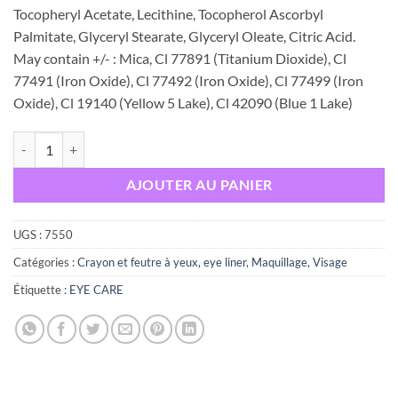
Tocopheryl Acetate, Lecithine, Tocopherol Ascorbyl
Palmitate, Glyceryl Stearate, Glyceryl Oleate, Citric Acid.
May contain +/- : Mica, Cl 77891 (Titanium Dioxide), Cl
77491 (Iron Oxide), Cl 77492 (Iron Oxide), Cl 77499 (Iron
Oxide), Cl 19140 (Yellow 5 Lake), Cl 42090 (Blue 1 Lake)
quantité de Eye care Crayon duo correcteur de teint 141 Beige/Beige 
AJOUTER AU PANIER
UGS :
7550
Catégories :
Crayon et feutre à yeux, eye liner
,
Maquillage
,
Visage
Étiquette :
EYE CARE