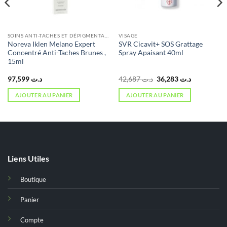
SOINS ANTI-TACHES ET DÉPIGMENTANTS
VISAGE
Noreva Iklen Melano Expert
SVR Cicavit+ SOS Grattage
Concentré Anti-Taches Brunes ,
Spray Apaisant 40ml
15ml
Le
Le
97,599
د.ت
42,687
د.ت
36,283
د.ت
prix
prix
initial
actuel
AJOUTER AU PANIER
AJOUTER AU PANIER
était :
est :
د.ت 36,283.
د.ت 42,687.
Liens Utiles
Boutique
Panier
Compte