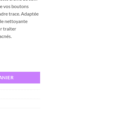
de vos boutons
indre trace. Adaptée
ule nettoyante
 traiter
acnés.
crème anti-imperfections 30ml
ANIER