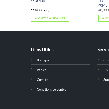
l
éclat 40ml
LEGER
40ML
118,000
د.ت
4
AJOUTER AU PANIER
AJO
Liens Utiles
Servic
Boutique
Co
Liv
Panier
Sup
Compte
Conditions de ventes