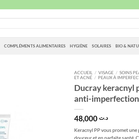
COMPLÉMENTS ALIMENTAIRES
HYGIÈNE
SOLAIRES
BIO & NATU
ACCUEIL
/
VISAGE
/
SOINS PE
ET ACNÉ
/
PEAUX À IMPERFEC
Ducray keracnyl 
anti-imperfectio
48,000
د.ت
Keracnyl PP vous promet une p
douceur et en parfaite santé. 