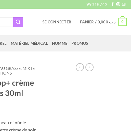
99318743
0
SE CONNECTER
PANIER /
0,000
د.ت
REL
MATÉRIEL MÉDICAL
HOMME
PROMOS
AU GRASSE, MIXTE
TIONS
pp+ crème
ns 30ml
eau d’infinie
Cette crème de soin