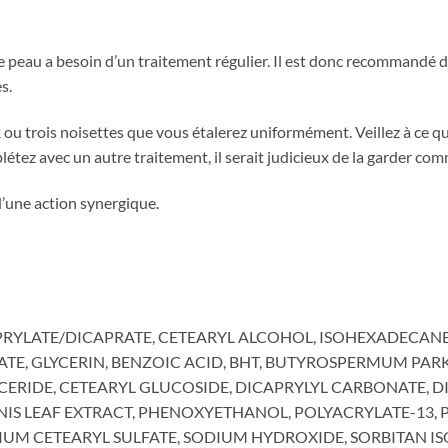
tre peau a besoin d’un traitement régulier. Il est donc recommandé 
s.
ux ou trois noisettes que vous étalerez uniformément. Veillez à ce 
létez avec un autre traitement, il serait judicieux de la garder co
’une action synergique.
PRYLATE/DICAPRATE, CETEARYL ALCOHOL, ISOHEXADECANE,
E, GLYCERIN, BENZOIC ACID, BHT, BUTYROSPERMUM PARK
LYCERIDE, CETEARYL GLUCOSIDE, DICAPRYLYL CARBONATE, 
 LEAF EXTRACT, PHENOXYETHANOL, POLYACRYLATE-13, P
IUM CETEARYL SULFATE, SODIUM HYDROXIDE, SORBITAN IS