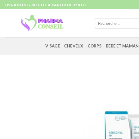
Passer
LIVRAISON GRATUITE À PARTIR DE 150 DT
au
contenu
Recherche
pour :
VISAGE
CHEVEUX
CORPS
BÉBÉ ET MAMAN