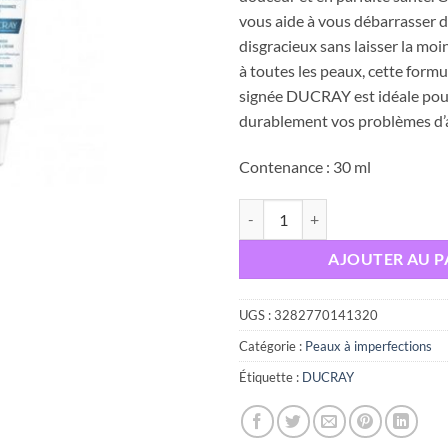
vous aide à vous débarrasser 
disgracieux sans laisser la mo
à toutes les peaux, cette form
signée DUCRAY est idéale pour
durablement vos problèmes d’
Contenance : 30 ml
quantité de Ducray keracnyl pp+ 
AJOUTER AU P
UGS :
3282770141320
Catégorie :
Peaux à imperfections
Étiquette :
DUCRAY