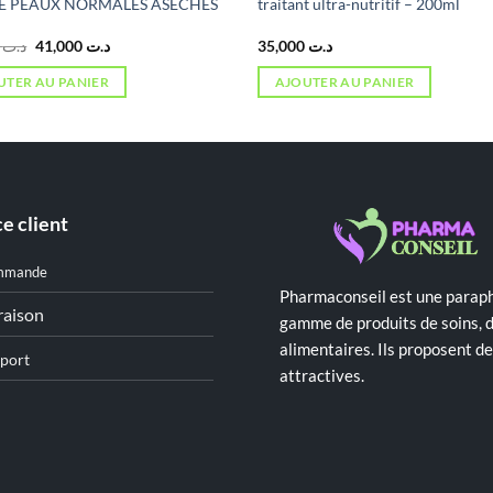
E PEAUX NORMALES ASECHES
traitant ultra-nutritif – 200ml
Le
Le
8,000
د.ت
41,000
د.ت
35,000
د.ت
prix
prix
initial
actuel
UTER AU PANIER
AJOUTER AU PANIER
était :
est :
د.ت 41,000.
د.ت 48,000.
e client
mmande
Pharmaconseil est une paraph
raison
gamme de produits de soins, 
alimentaires. Ils proposent 
port
attractives.