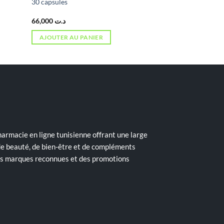
30 capsules
66,000
د.ت
AJOUTER AU PANIER
armacie en ligne tunisienne offrant une large
de beauté, de bien-être et de compléments
des marques reconnues et des promotions