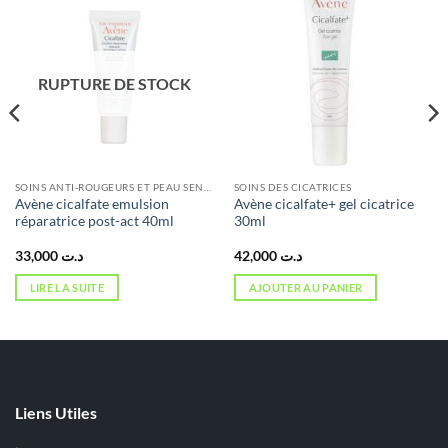
RUPTURE DE STOCK
SOINS ANTI-ROUGEURS ET PEAU SENSIBLE
SOINS DES CICATRICES
Avène cicalfate emulsion
Avène cicalfate+ gel cicatrice
réparatrice post-act 40ml
30ml
33,000
د.ت
42,000
د.ت
LIRE LA SUITE
AJOUTER AU PANIER
Liens Utiles