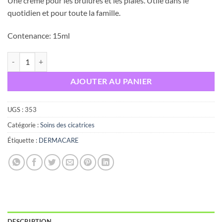
Une crème pour les brûlures et les plaies. Utile dans le
quotidien et pour toute la famille.
Contenance: 15ml
quantité de DERMACARE CICATREAT CREME, 15ml
AJOUTER AU PANIER
UGS :
353
Catégorie :
Soins des cicatrices
Étiquette :
DERMACARE
DESCRIPTION