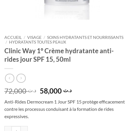
ACCUEIL
/
VISAGE
/
SOINS HYDRATANTS ET NOURRISSANTS
/
HYDRATANTS TOUTES PEAUX
Clinic Way 1° Crème hydratante anti-
rides jour SPF 15, 50ml
Le
Le
72,000
58,000
د.ت
د.ت
prix
prix
Anti-Rides Dermocream 1 Jour SPF 15 protège efficacement
initial
actuel
contre les processus conduisant à la formation de rides
était :
est :
expressives
.
د.ت 58,000.
د.ت 72,000.
quantité de Clinic Way 1° Crème hydratante anti-rides jour SPF 15, 5