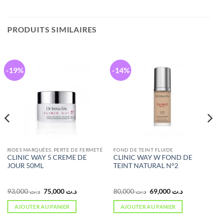
PRODUITS SIMILAIRES
-19%
-14%
RIDES MARQUÉES, PERTE DE FERMETÉ
FOND DE TEINT FLUIDE
CLINIC WAY 5 CREME DE
CLINIC WAY W FOND DE
JOUR 50ML
TEINT NATURAL N°2
Le
Le
Le
Le
93,000
د.ت
75,000
د.ت
80,000
د.ت
69,000
د.ت
prix
prix
prix
prix
initial
actuel
initial
actuel
AJOUTER AU PANIER
AJOUTER AU PANIER
était :
est :
était :
est :
د.ت 69,000.
د.ت 80,000.
د.ت 75,000.
د.ت 93,000.
د.ت 87,000.