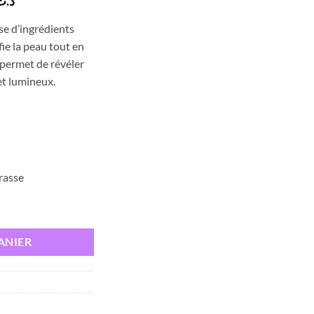
Le
د.ت
prix
e d’ingrédients
actuel
ie la peau tout en
est :
t permet de révéler
د.ت 32,000.
د.ت 40,000.
 et lumineux.
l
rasse
TTOYANT ECLAIRCISSANT PMG 200ML
ANIER