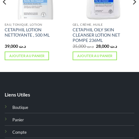
EAU, TONIQUE, LOTION
GEL, CRÈME, HUILE
CETAPHIL LOTION
CETAPHIL OILY SKIN
NETTOYANTE , 500 ML
CLEANSER LOTION NET
POMPE 236ML
Le
Le
39,000
د.ت
35,000
د.ت
28,000
د.ت
prix
prix
initial
actuel
AJOUTER AU PANIER
AJOUTER AU PANIER
était :
est :
د.ت 28,000.
د.ت 35,000.
د.ت 20,000.
Liens Utiles
Boutique
Panier
Compte