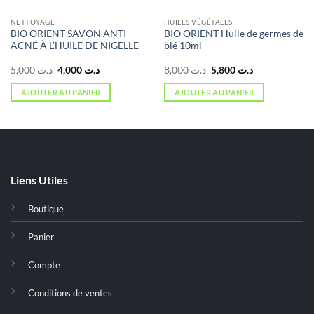
NETTOYAGE
HUILES VÉGÉTALES
BIO ORIENT SAVON ANTI
BIO ORIENT Huile de germes de
ACNÉ À L’HUILE DE NIGELLE
blé 10ml
Le
Le
Le
Le
5,000
د.ت
4,000
د.ت
8,000
د.ت
5,800
د.ت
prix
prix
prix
prix
initial
actuel
initial
actuel
AJOUTER AU PANIER
AJOUTER AU PANIER
était :
est :
était :
est :
د.ت 5,800.
د.ت 8,000.
د.ت 4,000.
د.ت 5,000.
Liens Utiles
Boutique
Panier
Compte
Conditions de ventes