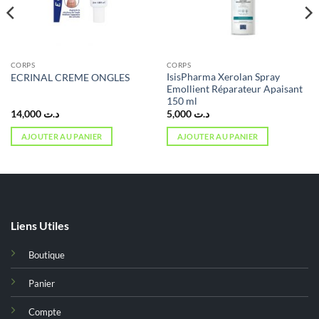
CORPS
CORPS
IsisPharma Xerolan Spray
ECRINAL CREME ONGLES
Emollient Réparateur Apaisant
150 ml
14,000
د.ت
5,000
د.ت
AJOUTER AU PANIER
AJOUTER AU PANIER
Liens Utiles
Boutique
Panier
Compte