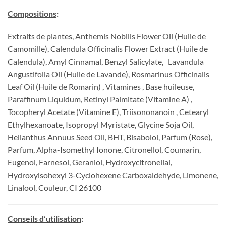
Compositions
:
Extraits de plantes, Anthemis Nobilis Flower Oil (Huile de
Camomille), Calendula Officinalis Flower Extract (Huile de
Calendula), Amyl Cinnamal, Benzyl Salicylate, Lavandula
Angustifolia Oil (Huile de Lavande), Rosmarinus Officinalis
Leaf Oil (Huile de Romarin) , Vitamines , Base huileuse,
Paraffinum Liquidum, Retinyl Palmitate (Vitamine A) ,
Tocopheryl Acetate (Vitamine E), Triisononanoin , Cetearyl
Ethylhexanoate, Isopropyl Myristate, Glycine Soja Oil,
Helianthus Annuus Seed Oil, BHT, Bisabolol, Parfum (Rose),
Parfum, Alpha-Isomethyl Ionone, Citronellol, Coumarin,
Eugenol, Farnesol, Geraniol, Hydroxycitronellal,
Hydroxyisohexyl 3-Cyclohexene Carboxaldehyde, Limonene,
Linalool, Couleur, CI 26100
Conseils d’utilisation
: