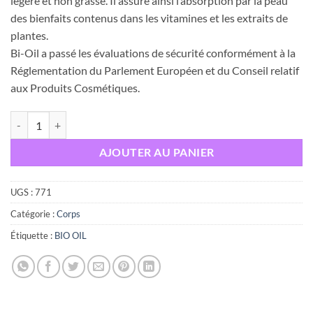
légère et non grasse. Il assure ainsi l’absorption par la peau
des bienfaits contenus dans les vitamines et les extraits de
plantes.
Bi-Oil a passé les évaluations de sécurité conformément à la
Réglementation du Parlement Européen et du Conseil relatif
aux Produits Cosmétiques.
quantité de BIO-OIL HUILE DE SOIN Spécialisée 60ML
AJOUTER AU PANIER
UGS :
771
Catégorie :
Corps
Étiquette :
BIO OIL