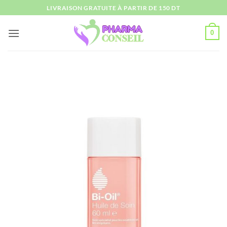
Passer
LIVRAISON GRATUITE À PARTIR DE 150 DT
au
contenu
0