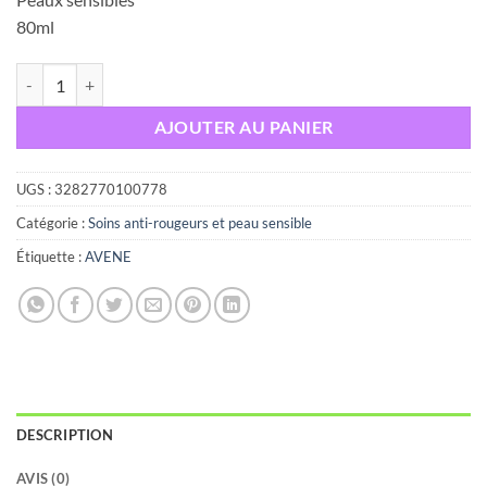
80ml
quantité de Avène sunsimed très haute protection peaux sensibles 80
AJOUTER AU PANIER
UGS :
3282770100778
Catégorie :
Soins anti-rougeurs et peau sensible
Étiquette :
AVENE
DESCRIPTION
AVIS (0)