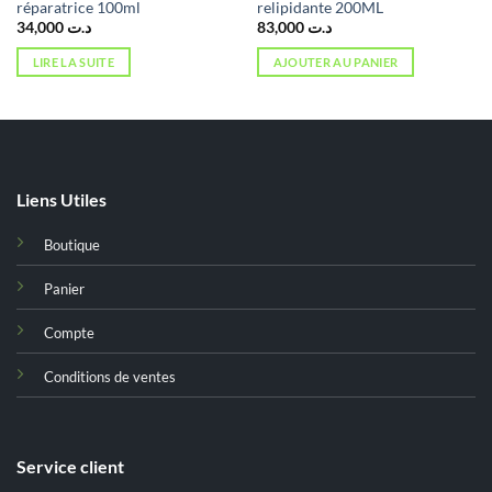
réparatrice 100ml
relipidante 200ML
34,000
د.ت
83,000
د.ت
LIRE LA SUITE
AJOUTER AU PANIER
Liens Utiles
Boutique
Panier
Compte
Conditions de ventes
Service client