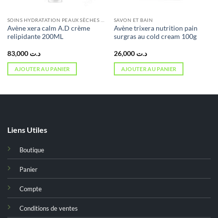
SOINS HYDRATATION PEAUX SÈCHES ET ATOPIQUES
SAVON ET BAIN
Avène xera calm A.D crème
Avène trixera nutrition pain
relipidante 200ML
surgras au cold cream 100g
83,000
د.ت
26,000
د.ت
AJOUTER AU PANIER
AJOUTER AU PANIER
Liens Utiles
Boutique
Panier
Compte
Conditions de ventes