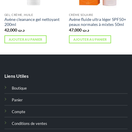
GEL, CRÈME, HUILE
CRÈME SOLAIRE
Avène cleanance gel nettoyant
Avène fluide ultra léger SPF50+
200ml
peaux normales à mixtes 50ml
42,000
د.ت
47,000
د.ت
AJOUTER AU PANIER
AJOUTER AU PANIER
Liens Utiles
Boutique
Panier
Compte
Conditions de ventes