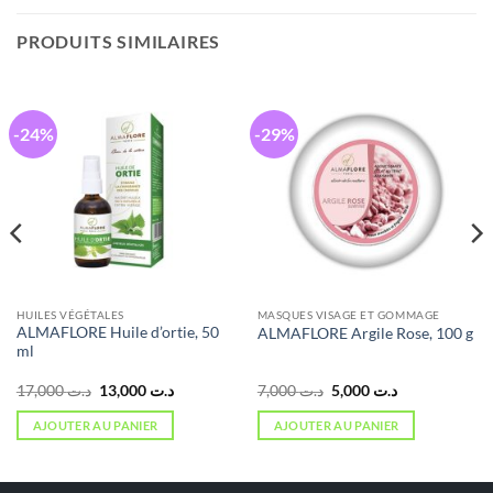
PRODUITS SIMILAIRES
-24%
-29%
HUILES VÉGÉTALES
MASQUES VISAGE ET GOMMAGE
ALMAFLORE Huile d’ortie, 50
ALMAFLORE Argile Rose, 100 g
ml
Le
Le
Le
Le
17,000
د.ت
13,000
د.ت
7,000
د.ت
5,000
د.ت
prix
prix
prix
prix
initial
actuel
initial
actuel
AJOUTER AU PANIER
AJOUTER AU PANIER
était :
est :
était :
est :
د.ت 5,000.
د.ت 7,000.
د.ت 13,000.
د.ت 17,000.
د.ت 10,000.