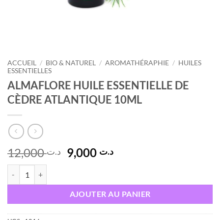
ACCUEIL
/
BIO & NATUREL
/
AROMATHÉRAPHIE
/
HUILES
ESSENTIELLES
ALMAFLORE HUILE ESSENTIELLE DE
CÈDRE ATLANTIQUE 10ML
Le
Le
12,000
9,000
د.ت
د.ت
prix
prix
quantité de ALMAFLORE HUILE ESSENTIELLE DE CÈDRE ATLANTIQ
initial
actuel
était :
est :
AJOUTER AU PANIER
د.ت 9,000.
د.ت 12,000.