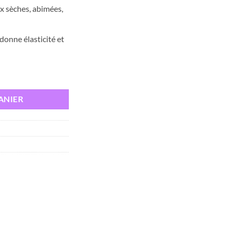
est :
ux sèches, abimées,
د.ت 3,330.
د.ت 5,000.
edonne élasticité et
 Nigelle BIO, 10ML
ANIER