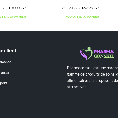
Le
Le
Le
Le
3,000
د.ت
10,000
د.ت
21,123
د.ت
16,898
د.ت
prix
prix
prix
prix
initial
actuel
initial
actuel
UTER AU PANIER
AJOUTER AU PANIER
était :
est :
était :
est :
د.ت 16,898.
د.ت 21,123.
د.ت 10,000.
د.ت 13,000.
e client
mmande
Pharmaconseil est une paraph
raison
gamme de produits de soins, 
alimentaires. Ils proposent 
port
attractives.