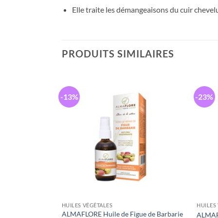
Elle traite les démangeaisons du cuir chevel
PRODUITS SIMILAIRES
-13%
-23%
HUILES VÉGÉTALES
HUILES
Karité
ALMAFLORE Huile de Figue de Barbarie
ALMAFL