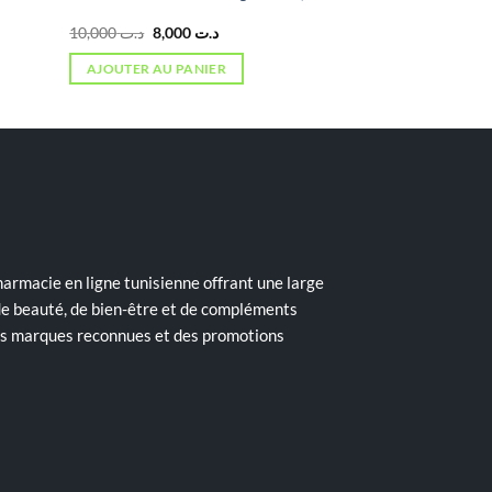
Le
Le
10,000
د.ت
8,000
د.ت
prix
prix
initial
actuel
AJOUTER AU PANIER
était :
est :
د.ت 8,000.
د.ت 10,000.
armacie en ligne tunisienne offrant une large
de beauté, de bien-être et de compléments
des marques reconnues et des promotions