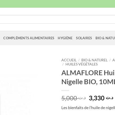
COMPLÉMENTS ALIMENTAIRES
HYGIÈNE
SOLAIRES
BIO & NATU
ACCUEIL
/
BIO & NATUREL
/
A
/
HUILES VÉGÉTALES
ALMAFLORE Huil
Nigelle BIO, 10M
Le
5,000
3,330
د.ت
د.ت
prix
Les bienfaits de l’huile de nigel
initial