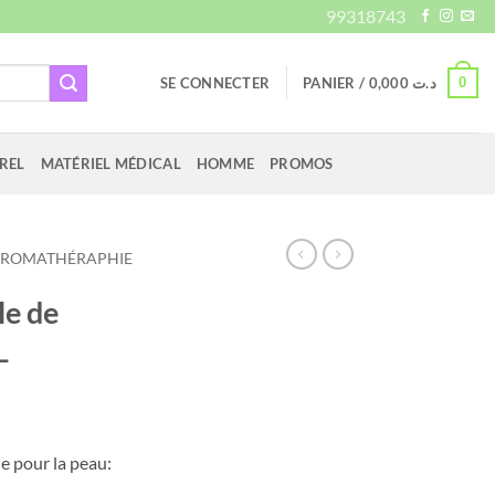
99318743
0
SE CONNECTER
PANIER /
0,000
د.ت
REL
MATÉRIEL MÉDICAL
HOMME
PROMOS
ROMATHÉRAPHIE
e de
L
Le
prix
le pour la peau:
actuel